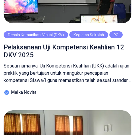
Desain Komunikasi Visual (DKV)
Kegiatan Sekolah
PG
Pelaksanaan Uji Kompetensi Keahlian 12
DKV 2025
Sesuai namanya, Uji Kompetensi Keahlian (UKK) adalah ujian
praktik yang bertujuan untuk mengukur pencapaian
kompetensi Siswa/i guna memastikan telah sesuai standar
industri. Pada UKK di bidang DKV sendiri materi yang
Malka Novita
diujikan adalah perencanaan konsep desain yang dikemas
dalam tugas membuat identitas restoran lengkap dengan
menunya. Melalui tugas ini akan mengukur beberapa aspek
utama desain grafis […]