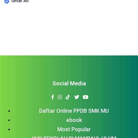
Umar Ali
pelaksanaan UKK diikuti oleh lima Program Keahlian, yaitu
Bisnis Daring & Pemasaran (BDP), Otomatisasi & Tata Kelola
Perkantoran (OTKP), Farmasi Klinis & Komunitas (FKK),
Teknik Komputer […]
Social Media
Daftar Online PPDB SMK MU
ebook
Most Popular