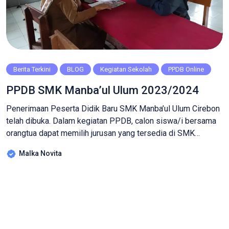
Berita Terkini
BLOG
Kegiatan Sekolah
PPDB Online
PPDB SMK Manba’ul Ulum 2023/2024
Penerimaan Peserta Didik Baru SMK Manba’ul Ulum Cirebon
telah dibuka. Dalam kegiatan PPDB, calon siswa/i bersama
orangtua dapat memilih jurusan yang tersedia di SMK
Manba’ul Ulum diantaranya Bisnis Daring dan Pemasaran,
Malka Novita
Otomatisasi Tata Kelola Perkantoran, Farmasi Klinik dan
Komunitas, Teknik Komputer dan Jaringan, Multimedia, dan
Produksi Grafika. Tercatat hingga 29 Mei 2023 sudah 306
calon […]