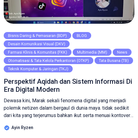
Bisnis Daring & Pemasaran (BDP)
BLOG
Desain Komunikasi Visual (DKV)
Farmasi Klinis & Komunitas (FKK)
Multimedia (MM)
News
Otomatisasi & Tata Kelola Perkantoran (OTKP)
Tata Busana (TB)
Teknik Komputer & Jaringan (TKJ)
Perspektif Aqidah dan Sistem Informasi Di
Era Digital Modern
Dewasa kini, Marak sekali fenomena digital yang menjadi
polemik netizen dalam bergaul di dunia maya. tidak sedikit
dari kita yang terjerumus bahkan ikut serta menuai kontoversi
buah polemik yang terjadi saat ini, pun tentunya ada
Ayin Ryzen
beberapa kiat khusus untuk senantiasa kondusif menyikapi
fenomena tersebut. Sebagai contoh sederana, di tahun