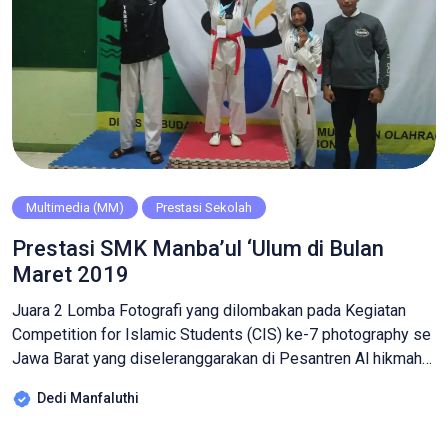
Multimedia (MM)
Prestasi Sekolah
Prestasi SMK Manba’ul ‘Ulum di Bulan
Maret 2019
Juara 2 Lomba Fotografi yang dilombakan pada Kegiatan
Competition for Islamic Students (CIS) ke-7 photography se
Jawa Barat yang diseleranggarakan di Pesantren Al hikmah
Balad Putra, diikuti 40 peserta. Prestasi kembali diraih oleh
Dedi Manfaluthi
peserta didik dari Multimedia yang mendapat juara 2 Lomba
Fotografi atas nama Arif Hidayat kelas 11 MM 3 yang