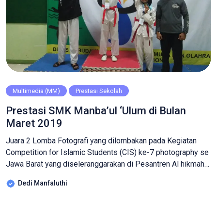
Multimedia (MM)
Prestasi Sekolah
Prestasi SMK Manba’ul ‘Ulum di Bulan
Maret 2019
Juara 2 Lomba Fotografi yang dilombakan pada Kegiatan
Competition for Islamic Students (CIS) ke-7 photography se
Jawa Barat yang diseleranggarakan di Pesantren Al hikmah
Balad Putra, diikuti 40 peserta. Prestasi kembali diraih oleh
Dedi Manfaluthi
peserta didik dari Multimedia yang mendapat juara 2 Lomba
Fotografi atas nama Arif Hidayat kelas 11 MM 3 yang
dilombakan pada Kegiatan […]