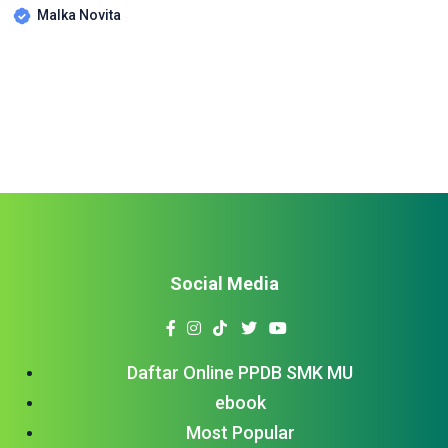
Malka Novita
(Kemendikbudristek) Senayan, Jakarta pada Jumat 25
November 2022 Dalam tema “Serentak Berinovasi, Wujudkan
Merdeka Belajar, ” Nadiem mengungkapkan selama tiga
tahun terakhir ini Kemendikbudristek sudah melepaskan
jangkar dan […]
Social Media
Daftar Online PPDB SMK MU
ebook
Most Popular