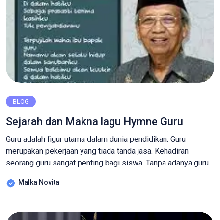
BLOG
Sejarah dan Makna lagu Hymne Guru
Guru adalah figur utama dalam dunia pendidikan. Guru
merupakan pekerjaan yang tiada tanda jasa. Kehadiran
seorang guru sangat penting bagi siswa. Tanpa adanya guru,
kita tidak akan banyak mengetahui tentang ilmu. Guru bukan
Malka Novita
hanya mengajarkan ilmu dasar saja, tetapi juga sebagai
pendidik untuk peserta didik agar menjadi lebih baik. Oleh
sebab itu, sudah seharusnya kita […]