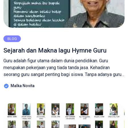
BLOG
Sejarah dan Makna lagu Hymne Guru
Guru adalah figur utama dalam dunia pendidikan. Guru
merupakan pekerjaan yang tiada tanda jasa. Kehadiran
seorang guru sangat penting bagi siswa. Tanpa adanya guru,
kita tidak akan banyak mengetahui tentang ilmu. Guru bukan
Malka Novita
hanya mengajarkan ilmu dasar saja, tetapi juga sebagai
pendidik untuk peserta didik agar menjadi lebih baik. Oleh
sebab itu, sudah seharusnya kita […]