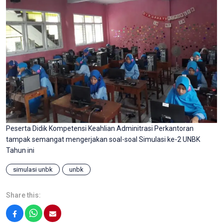
Peserta Didik Kompetensi Keahlian Adminitrasi Perkantoran
tampak semangat mengerjakan soal-soal Simulasi ke-2 UNBK
Tahun ini
simulasi unbk
unbk
Share this:
Facebook
WhatsApp
Email