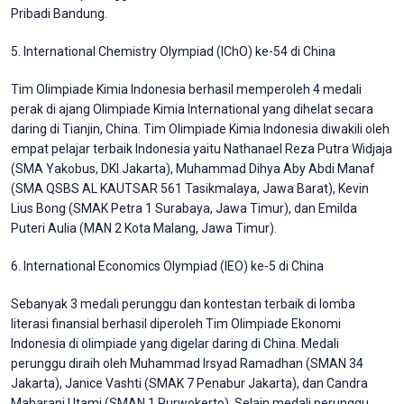
Pribadi Bandung.
5. International Chemistry Olympiad (IChO) ke-54 di China
Tim Olimpiade Kimia Indonesia berhasil memperoleh 4 medali
perak di ajang Olimpiade Kimia International yang dihelat secara
daring di Tianjin, China. Tim Olimpiade Kimia Indonesia diwakili oleh
empat pelajar terbaik Indonesia yaitu Nathanael Reza Putra Widjaja
(SMA Yakobus, DKI Jakarta), Muhammad Dihya Aby Abdi Manaf
(SMA QSBS AL KAUTSAR 561 Tasikmalaya, Jawa Barat), Kevin
Lius Bong (SMAK Petra 1 Surabaya, Jawa Timur), dan Emilda
Puteri Aulia (MAN 2 Kota Malang, Jawa Timur).
6. International Economics Olympiad (IEO) ke-5 di China
Sebanyak 3 medali perunggu dan kontestan terbaik di lomba
literasi finansial berhasil diperoleh Tim Olimpiade Ekonomi
Indonesia di olimpiade yang digelar daring di China. Medali
perunggu diraih oleh Muhammad Irsyad Ramadhan (SMAN 34
Jakarta), Janice Vashti (SMAK 7 Penabur Jakarta), dan Candra
Maharani Utami (SMAN 1 Purwokerto). Selain medali perunggu,