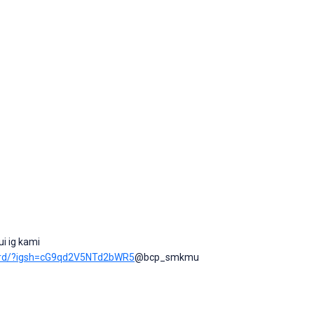
ui ig kami
ard/?igsh=cG9qd2V5NTd2bWR5
@bcp_smkmu