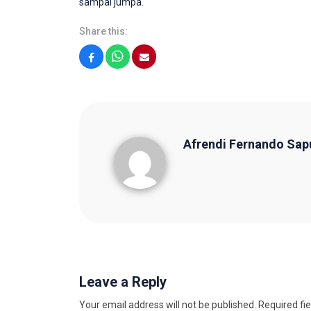
sampai jumpa.
Share this:
Facebook
WhatsApp
Email
Afrendi Fernando Sap
Afrendi Fernando Saputra
Leave a Reply
Your email address will not be published.
Required fi