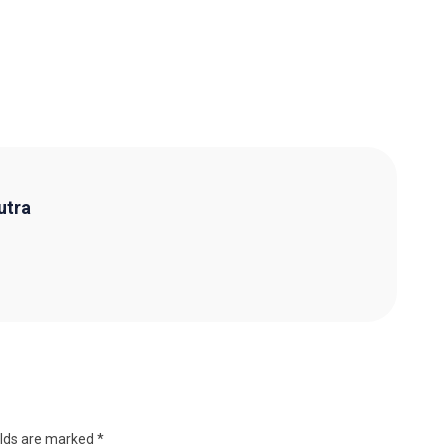
utra
elds are marked
*