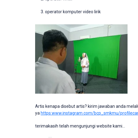
operator komputer video lirik
Artis kenapa disebut artis? kirim jawaban anda melal
ya
https:www.instagram.com/bcp_smkmu/profilec
terimakasih telah mengunjungi website kami…