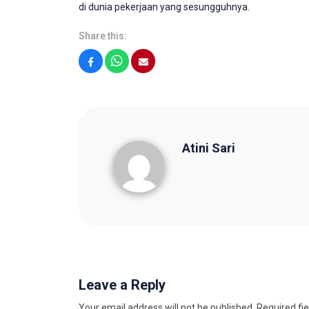
di dunia pekerjaan yang sesungguhnya.
Share this:
Facebook
WhatsApp
Email
Atini Sari
Atini Sari
Leave a Reply
Your email address will not be published.
Required fi