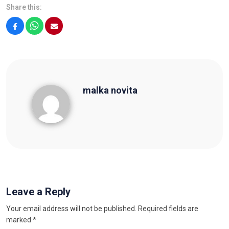
Share this:
Facebook
WhatsApp
Email
malka novita
malka novita
Leave a Reply
Your email address will not be published.
Required fields are
marked
*