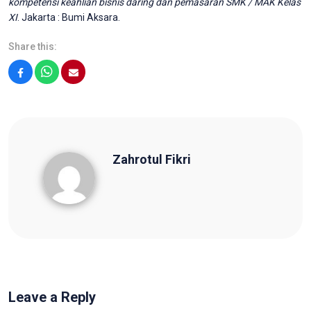
kompetensi keahlian bisnis daring dan pemasaran SMK / MAK Kelas
XI
. Jakarta : Bumi Aksara.
Share this:
Facebook
WhatsApp
Email
Zahrotul Fikri
Zahrotul Fikri
Leave a Reply