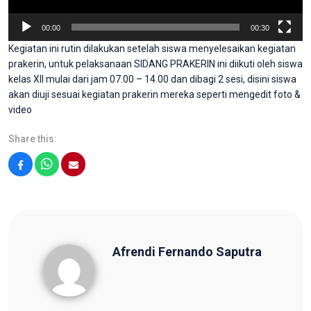
00:00
00:30
Kegiatan ini rutin dilakukan setelah siswa menyelesaikan kegiatan
prakerin, untuk pelaksanaan SIDANG PRAKERIN ini diikuti oleh siswa
kelas XII mulai dari jam 07.00 – 14.00 dan dibagi 2 sesi, disini siswa
akan diuji sesuai kegiatan prakerin mereka seperti mengedit foto &
video
Share this:
Facebook
WhatsApp
Email
Afrendi Fernando Saputra
Afrendi Fernando Saputra