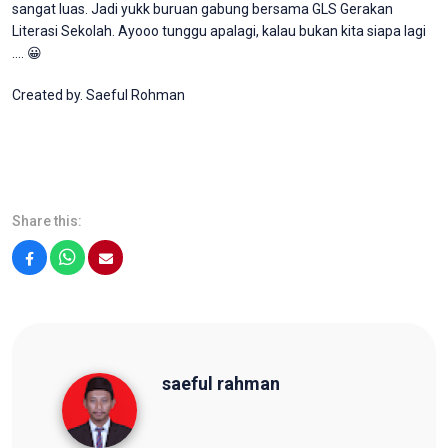
sangat luas. Jadi yukk buruan gabung bersama GLS Gerakan
Literasi Sekolah. Ayooo tunggu apalagi, kalau bukan kita siapa lagi
…. 😀
Created by. Saeful Rohman
Share this:
Facebook
WhatsApp
Email
saeful rahman
saeful rahman