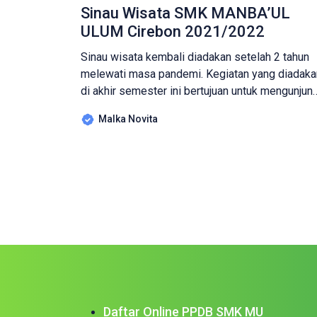
Sinau Wisata SMK MANBA’UL
ULUM Cirebon 2021/2022
Sinau wisata kembali diadakan setelah 2 tahun
melewati masa pandemi. Kegiatan yang diadaka
di akhir semester ini bertujuan untuk mengunjun
beberapa objek wisata di Yogyakarta, terkait
Malka Novita
dengan Program Pembelajaran Kurikulum 2013.
Acara ini diikuti oleh sebagian program
keahlian/jurusan di SMK Manba’ul Ulum Cirebon,
yakni TJKT (Teknik Jaringan Komputer dan
Telekomunikasi), MPLB (Manajemen Perkantor
dan Layanan […]
Daftar Online PPDB SMK MU