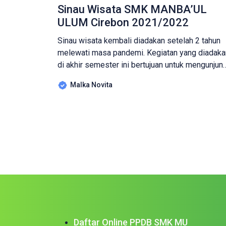
Sinau Wisata SMK MANBA’UL
ULUM Cirebon 2021/2022
Sinau wisata kembali diadakan setelah 2 tahun
melewati masa pandemi. Kegiatan yang diadaka
di akhir semester ini bertujuan untuk mengunjun
beberapa objek wisata di Yogyakarta, terkait
Malka Novita
dengan Program Pembelajaran Kurikulum 2013.
Acara ini diikuti oleh sebagian program
keahlian/jurusan di SMK Manba’ul Ulum Cirebon,
yakni TJKT (Teknik Jaringan Komputer dan
Telekomunikasi), MPLB (Manajemen Perkantor
dan Layanan […]
Daftar Online PPDB SMK MU