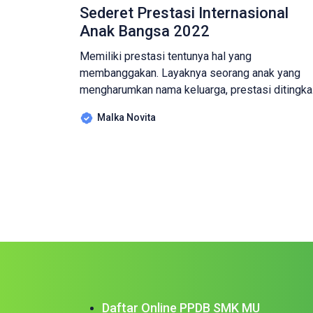
Sederet Prestasi Internasional
Anak Bangsa 2022
Memiliki prestasi tentunya hal yang
membanggakan. Layaknya seorang anak yang
mengharumkan nama keluarga, prestasi ditingka
Internasional mampu membuat bangga kita
Malka Novita
sebagai warga negara Indonesia karena
perolehan medali di olimpiade dunia ini
membuktikan bahwa Indonesia memiliki banyak
SDM atau sumber daya manusia yang baik serta
tidak kekurangan talenta-talenta berbakat dan
berprestasi baik di bidang seni, sains, […]
Daftar Online PPDB SMK MU