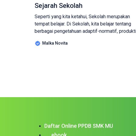
Sejarah Sekolah
Seperti yang kita ketahui, Sekolah merupakan
tempat belajar. Di Sekolah, kita belajar tentang
berbagai pengetahuan adaptif-normatif, produkti
bagi Sekolah Menengah Kejuruan (SMK), berlati
Malka Novita
tentang kemampuan pola pikir dan menumbuhka
karakter, serta belajar tentang pengetahuan non
akademik seperti mengikuti kegiatan ekstra
kulikuler, berorganisasi, mengikuti lomba
membaca pidato dan lainnya. Kita telah
mengetahui manfaat Sekolah, tapi, tau […]
Daftar Online PPDB SMK MU
ebook