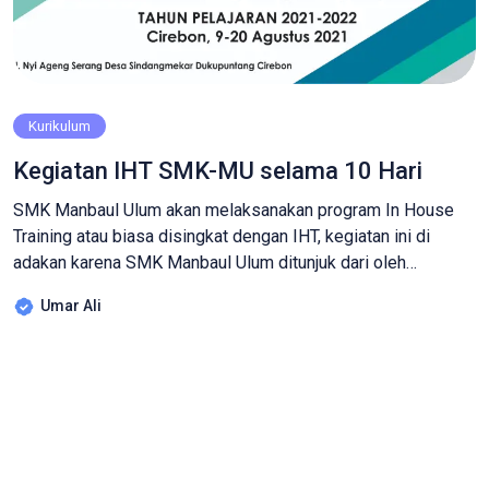
Kurikulum
Kegiatan IHT SMK-MU selama 10 Hari
SMK Manbaul Ulum akan melaksanakan program In House
Training atau biasa disingkat dengan IHT, kegiatan ini di
adakan karena SMK Manbaul Ulum ditunjuk dari oleh
Kemendikbud sebagai Sekolah Penggerak Implementasi
Umar Ali
Kurikulum Operasioanl SMK Pusat Keunggulan (SMK PK).
Kegiatan ini akan diadakan selama 10 Hari, dari mulai tanggal
9 Agustus – 20 Agustus 2021. Program Sekolah […]