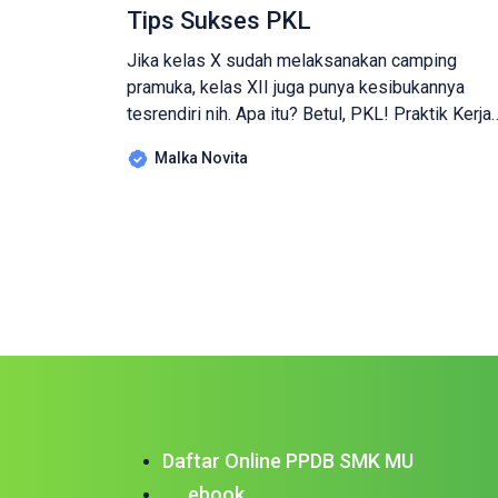
Tips Sukses PKL
Jika kelas X sudah melaksanakan camping
pramuka, kelas XII juga punya kesibukannya
tesrendiri nih. Apa itu? Betul, PKL! Praktik Kerja
Lapangan merupakan bentuk penyelenggaraan
Malka Novita
pendidikan dengan bekerja secara langsung,
secara sistematik dan terarah dengan supervisi
yang kompeten. PKL juga menjadi agenda wajib
bagi siswa/i SMK dalam mengaplikasikan suatu
ilmu kejuruan dalam dunia industri/kerja. Selain
Peserta […]
Daftar Online PPDB SMK MU
ebook