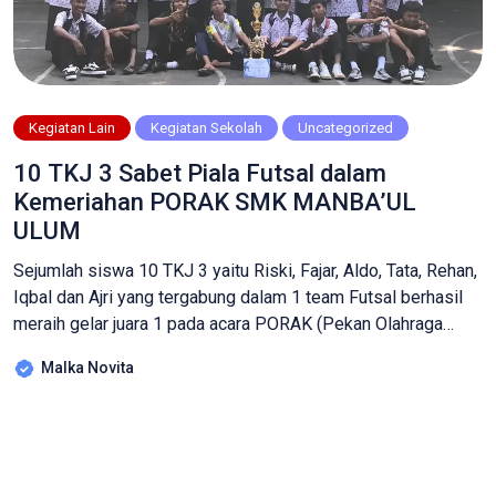
Kegiatan Lain
Kegiatan Sekolah
Uncategorized
10 TKJ 3 Sabet Piala Futsal dalam
Kemeriahan PORAK SMK MANBA’UL
ULUM
Sejumlah siswa 10 TKJ 3 yaitu Riski, Fajar, Aldo, Tata, Rehan,
Iqbal dan Ajri yang tergabung dalam 1 team Futsal berhasil
meraih gelar juara 1 pada acara PORAK (Pekan Olahraga
Antar Kelas) yang kerap diadakan di Sekolah setelah
Malka Novita
Penilaian Akhir Semester (PAS) atau Penilaian Akhir Tahun
(PAT), dimana siswa dari banyak kelas berkompetisi dalam
berbagai […]