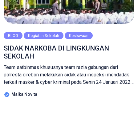
BLOG
Kegiatan Sekolah
Kesiswaan
SIDAK NARKOBA DI LINGKUNGAN
SEKOLAH
Team satbinmas khususnya team razia gabungan dari
polresta cirebon melakukan sidak atau inspeksi mendadak
terkait masker & cyber kriminal pada Senin 24 Januari 2022
di lingkungan SMK Manba’ul Ulum Cirebon. Razia
Malka Novita
diberlakukan termasuk di dalamnya penyalahgunaan narkoba
dalam rangka pembinaan dan penyuluhan mengingat
tingginya data pengguna yang terus meningkat, tentunya
sangat memprihatinkan dan membuat cemas […]