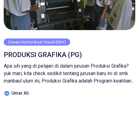
Desain Komunikasi Visual (DKV)
PRODUKSI GRAFIKA (PG)
Apa sih yang di pelajari di dalam jurusan Produksi Grafika?
yuk mari, kita check sedikit tentang jurusan baru ini di smk
manbaul ulum ini, Produksi Grafika adalah Program keahlian
yang mempersiapkan siswa menjadi terampil di bidang
Umar Ali
teknik produksi grafika (percetakan) mencakup penguasaan
berbagai jenis mesin dalam industri percetakan. Siswa
dibekali ketrampilan berbagai teknik cetak (offset, […]