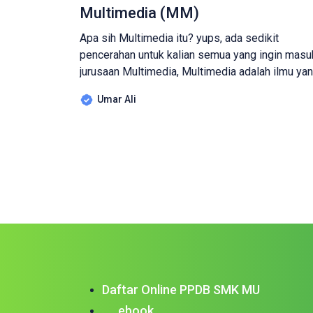
Multimedia (MM)
Apa sih Multimedia itu? yups, ada sedikit
pencerahan untuk kalian semua yang ingin masu
jurusaan Multimedia, Multimedia adalah ilmu ya
berkaitan dengan penggunaan berbagai media
Umar Ali
untuk menyampaikan informasi ke publik,
termasuk media digital dan media cetak. Lalu A
saja yang akan di pelajari di jurusan Multimedia?
Multimedia itu mempelajari semua ilmu tentang
teknologi digital. misalnya Web […]
Daftar Online PPDB SMK MU
ebook