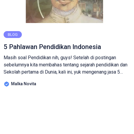
BLOG
5 Pahlawan Pendidikan Indonesia
Masih soal Pendidikan nih, guys! Setelah di postingan
sebelumnya kita membahas tentang sejarah pendidikan dan
Sekolah pertama di Dunia, kali ini, yuk mengenang jasa 5
Pahlawan Pendidikan Nusantara! Ki Hajar Dewantara Yang
Malka Novita
pertama ada Ki Hajar Dewantara. Sepertinya banyak diantara
kita yang telah ‘menjumpai’ beliau di buku IPS masa SD, ya?
Ki Hajar merupakan tokoh […]