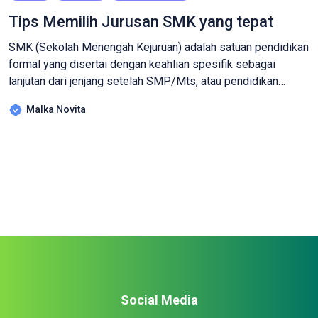
Tips Memilih Jurusan SMK yang tepat
SMK (Sekolah Menengah Kejuruan) adalah satuan pendidikan
formal yang disertai dengan keahlian spesifik sebagai
lanjutan dari jenjang setelah SMP/Mts, atau pendidikan
dalam bentuk lain yang setara. Pendidikan kejuruan
Malka Novita
merupakan pendidikan menengah yang mempersiapkan
peserta didik terutama untuk bekerja dalam bidang tertentu.
(UU Nomor 20 Tahun 2013, Penjelasan Pasal 15). Jurusan
SMK yang umumnya tersedia adalah Multimedia, Teknik
Komputer […]
Social Media