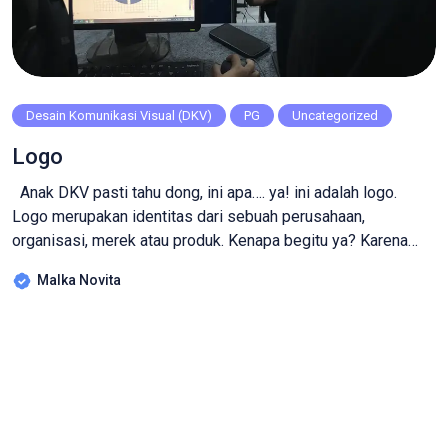
Desain Komunikasi Visual (DKV)
PG
Uncategorized
Logo
Anak DKV pasti tahu dong, ini apa…. ya! ini adalah logo.
Logo merupakan identitas dari sebuah perusahaan,
organisasi, merek atau produk. Kenapa begitu ya? Karena
logo memuat simbol grafis atau desain yang berfungsi
Malka Novita
sebagai representasi visual yang konsisten dan sering kali
mencerminkan nilai, tujuan, dan karakteristik dari entitas yang
diwakilinya. Coba perhatikan contoh dari logo dinas
pendidikan […]