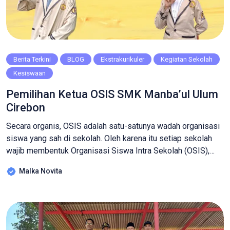
Berita Terkini
BLOG
Ekstrakurikuler
Kegiatan Sekolah
Kesiswaan
Pemilihan Ketua OSIS SMK Manba’ul Ulum
Cirebon
Secara organis, OSIS adalah satu-satunya wadah organisasi
siswa yang sah di sekolah. Oleh karena itu setiap sekolah
wajib membentuk Organisasi Siswa Intra Sekolah (OSIS),
yang tidak mempunyai hubungan organisatoris dengan OSIS
Malka Novita
di sekolah lain dan tidak menjadi bagian/alat dari organisasi
lain yang ada di luar sekolah. Organisasi ini masuk dalam
kategori ekstrakulikuler kepemimpinan. Dikatakan demikian
[…]