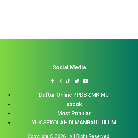
rapot. September ini, kelas X SMK Manba’ul Ulum
mengadakan Kamping Pramuka di Desa Linggajati, Kuningan
– Jawa […]
Social Media
Daftar Online PPDB SMK MU
ebook
Most Popular
YUK SEKOLAH DI MANBAUL ULUM
Copyright © 2026
. All Right Reserved.