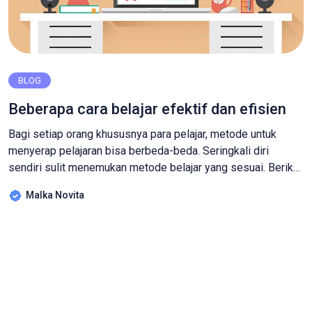
BLOG
Beberapa cara belajar efektif dan efisien
Bagi setiap orang khususnya para pelajar, metode untuk
menyerap pelajaran bisa berbeda-beda. Seringkali diri
sendiri sulit menemukan metode belajar yang sesuai. Berikut
ini adalah beberapa cara yang bisa dicoba agar materi
Malka Novita
pelajaran dapat diserap secara efektif : Jadikan belajar
sebagai kebutuhan jadilah manusia yang haus akan ilmu,
dengan begitu kita akan berupaya untuk mendapatkan lebih
[…]