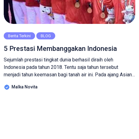
Berita Terkini
BLOG
5 Prestasi Membanggakan Indonesia
Sejumlah prestasi tingkat dunia berhasil diraih oleh
Indonesia pada tahun 2018. Tentu saja tahun tersebut
menjadi tahun keemasan bagi tanah air ini. Pada ajang Asian
Games khususnya, Indonesia menyabet 31 emas yang
Malka Novita
menjadi kejutan bagi dunia. Hal ini dikarenakan kontingen
Indonesia hanya membawa 4 emas pada Asian Games
sebelumnya. “Ini lompatan besar yang jadi fondasi […]