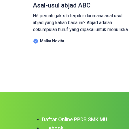
Asal-usul abjad ABC
Hi! pernah gak sih terpikir darimana asal usul
abjad yang kalian baca ini? Abjad adalah
sekumpulan huruf yang dipakai untuk menuliska
suatu bahasa. Huruf-huruf itu disusun dalam
Malka Novita
urutan tertentu. Setiap huruf melambangkan
sebuah bunyi. Beribu-ribu tahun yang lalu tidak
ada huruf. Untuk menyatakan pikiran dan
gagasannya, manusia membuat gambar. Mulany
gambar-gambar itu sederhana dan dapat […]
Daftar Online PPDB SMK MU
ebook