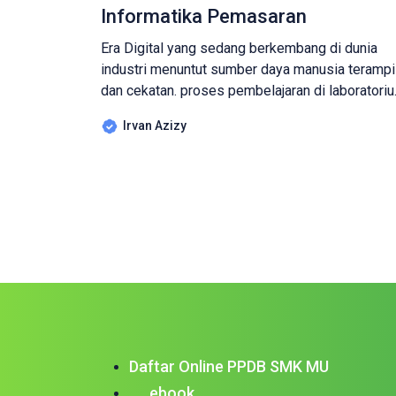
Informatika Pemasaran
Era Digital yang sedang berkembang di dunia
industri menuntut sumber daya manusia terampi
dan cekatan. proses pembelajaran di laboratori
yang ada di Jurusan Bisnis Daring dan
Irvan Azizy
Pemasaran SMK Manbaul Ulum yang merupaka
SMK Pusat keunggulan di Kabupaten Cirebon
selalu mengedepankan Hardskill dan Softskill,
Senin 04-09-2023 peserta didik Kelas 10
Pemasaran melangsungkan Kegiatan Praktikum
Pengetikan Numpad […]
Daftar Online PPDB SMK MU
ebook