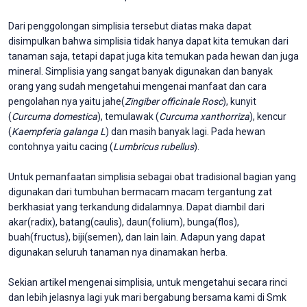
Dari penggolongan simplisia tersebut diatas maka dapat
disimpulkan bahwa simplisia tidak hanya dapat kita temukan dari
tanaman saja, tetapi dapat juga kita temukan pada hewan dan juga
mineral. Simplisia yang sangat banyak digunakan dan banyak
orang yang sudah mengetahui mengenai manfaat dan cara
pengolahan nya yaitu jahe(
Zingiber officinale Rosc
), kunyit
(
Curcuma domestica
), temulawak (
Curcuma xanthorriza
), kencur
(
Kaempferia galanga L
) dan masih banyak lagi. Pada hewan
contohnya yaitu cacing (
L
u
mbricus rubellus
).
Untuk pemanfaatan simplisia sebagai obat tradisional bagian yang
digunakan dari tumbuhan bermacam macam tergantung zat
berkhasiat yang terkandung didalamnya. Dapat diambil dari
akar(radix), batang(caulis), daun(folium), bunga(flos),
buah(fructus), biji(semen), dan lain lain. Adapun yang dapat
digunakan seluruh tanaman nya dinamakan herba.
Sekian artikel mengenai simplisia, untuk mengetahui secara rinci
dan lebih jelasnya lagi yuk mari bergabung bersama kami di Smk