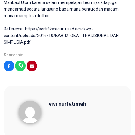
Manbaul Ulum karena selain mempelajari teori nya kita juga
mengamati secara langsung bagaimana bentuk dan macam
macam simplisia itu lhoo…
Referensi : https://sertifikasiguru.uad.ac.id/wp-
content/uploads/2016/10/BAB-IX-OBAT-TRADISIONAL-DAN-
SIMPLISIA.pdf
Share this:
Facebook
WhatsApp
Email
vivi nurfatimah
vivi nurfatimah